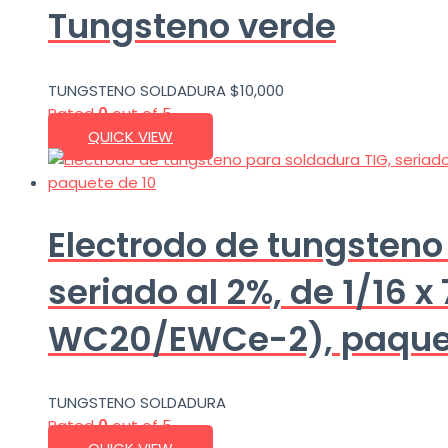
Tungsteno verde
TUNGSTENO SOLDADURA
$
10,000
Rated
0
out of 5
QUICK VIEW
Electrodo de tungsteno
seriado al 2%, de 1/16 x
WC20/EWCe-2), paquet
TUNGSTENO SOLDADURA
Rated
0
out of 5