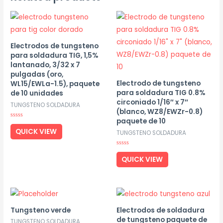
Electrodos de tungsteno
para soldadura TIG, 1,5%
lantanado, 3/32 x 7
pulgadas (oro,
Electrodo de tungsteno
WL15/EWLa-1.5), paquete
para soldadura TIG 0.8%
de 10 unidades
circoniado 1/16″ x 7″
TUNGSTENO SOLDADURA
(blanco, WZ8/EWZr-0.8)
paquete de 10
Rated
0
QUICK VIEW
TUNGSTENO SOLDADURA
out
of
5
Rated
0
QUICK VIEW
out
of
5
Tungsteno verde
Electrodos de soldadura
de tungsteno paquete de
TUNGSTENO SOLDADURA