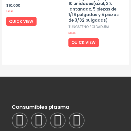
10 unidades(azul, 2%
$
10,000
lantanado, 5 piezas de
1/16 pulgadas y 5 piezas
Rated
de 3/32 pulgadas)
0
QUICK VIEW
out
of
TUNGSTENO SOLDADURA
5
Rated
0
QUICK VIEW
out
of
5
Consumibles plasma