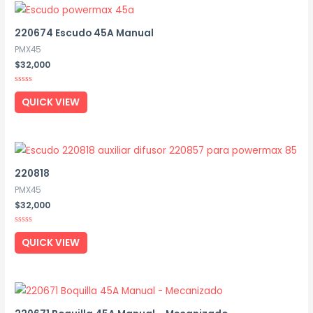
220674 Escudo 45A Manual
PMX45
$
32,000
Rated
0
QUICK VIEW
out
of
5
220818
PMX45
$
32,000
Rated
0
QUICK VIEW
out
of
5