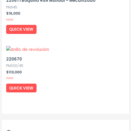
220671 Boquilla 45A Manual – Mecanizado
PMX45
$
16,000
Rated
0
QUICK VIEW
out
of
5
220670
PMX30/45
$
110,000
Rated
0
QUICK VIEW
out
of
5