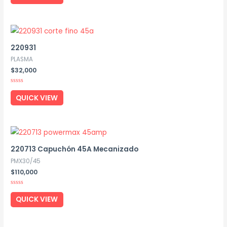
of
5
220931
PLASMA
$
32,000
Rated
0
QUICK VIEW
out
of
5
220713 Capuchón 45A Mecanizado
PMX30/45
$
110,000
Rated
0
QUICK VIEW
out
of
5