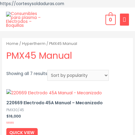
https://cortesysoldaduras.com
0
Home
/
Hypertherm
/ PMX45 Manual
PMX45 Manual
Showing all 7 results
220669 Electrodo 45A Manual – Mecanizado
PMX30/45
$
16,000
Rated
0
QUICK VIEW
out