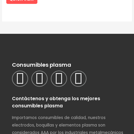
out
of
5
Consumibles plasma
Contàctenos y obtenga los mejores
consumibles plasma
Importamos consumibles de calidad, nuestros
electrodos, boquillas y elementos plasma son
considerados AAA por los industriales metalmecànicos