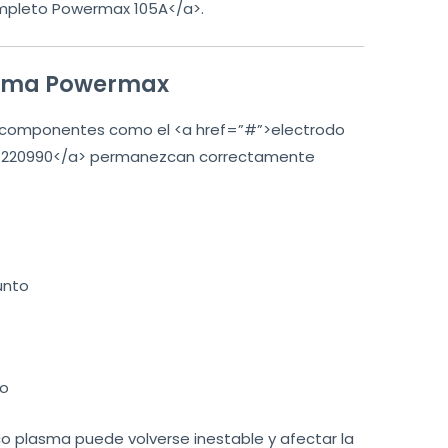
ompleto Powermax 105A</a>.
stema Powermax
e componentes como el <a href=”#”>electrodo
la 220990</a> permanezcan correctamente
unto
do
co plasma puede volverse inestable y afectar la