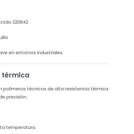
trodo 220842
illa
ave en entornos industriales.
a térmica
n polímeros técnicos de alta resistencia térmica
e precisión.
alta temperatura