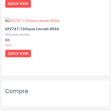
0
QUICK VIEW
out
of
5
KP2747-1 Difusor Lincoln 450A
Difusores de Gas
$
0
Rated
0
QUICK VIEW
out
of
5
Compre