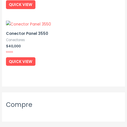
0
QUICK VIEW
out
of
5
Conector Panel 3550
Conectores
$
40,000
Rated
0
QUICK VIEW
out
of
5
Compre