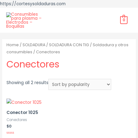
https://cortesysoldaduras.com
0
Home
/
SOLDADURA
/
SOLDADURA CON TIG
/
Soldadura y otros
consumibles
/ Conectores
Conectores
Showing all 2 results
Conector 1025
Conectores
$
0
Rated