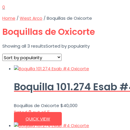
0
Home
/
West Arco
/ Boquillas de Oxicorte
Boquillas de Oxicorte
Showing all 3 results
Sorted by popularity
Boquilla 101.274 Esab #
Boquillas de Oxicorte
$
40,000
Rated
0
out of 5
QUICK VIEW