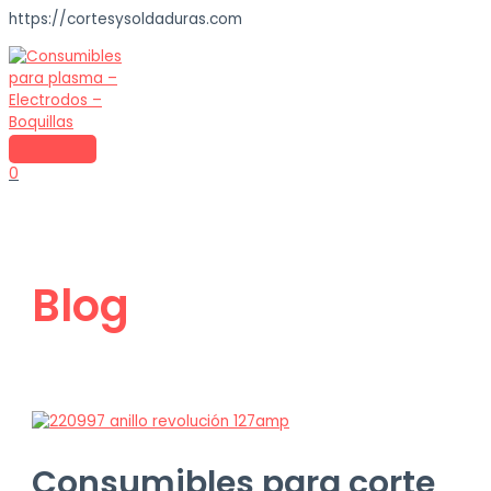
https://cortesysoldaduras.com
Skip
to
content
MAIN
MENU
0
Blog
Consumibles para corte