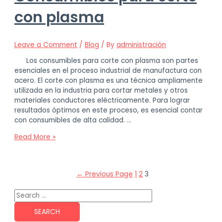
con plasma
Leave a Comment
/
Blog
/ By
administración
Los consumibles para corte con plasma son partes
esenciales en el proceso industrial de manufactura con
acero. El corte con plasma es una técnica ampliamente
utilizada en la industria para cortar metales y otros
materiales conductores eléctricamente. Para lograr
resultados óptimos en este proceso, es esencial contar
con consumibles de alta calidad. …
Consumibles
Read More »
para
corte
con
Posts
←
Previous Page
1
2
3
plasma
pagination
Search
for: